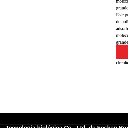
molecu
grande
Este p
de pol
adsorb
molecu
grande
pasa a 
Este p
circui
Tecnología biológica Co., Ltd. de Foshan Bo