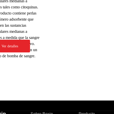
lares medianas a
s tales como citoquinas.
roducto contiene perlas
ímero adsorbente que
en las sustancias
lares medianas a
s a medida que la sangre
través del dispositivo.
Ver detalles
roducto se coloca en un
to de bomba de sangre.
xin
Sobre Boxin
Producto