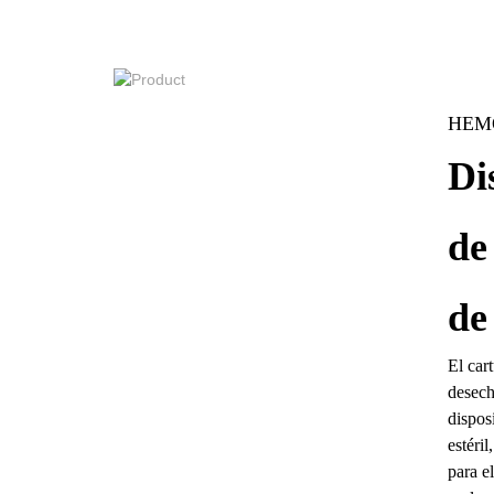
HEM
Di
de
de
El car
desec
dispos
estéri
para e