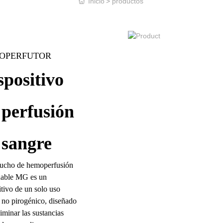
Inicio
productos
OPERFUTOR
spositivo
 perfusión
 sangre
tucho de hemoperfusión
hable MG es un
itivo de un solo uso
l, no pirogénico, diseñado
liminar las sustancias