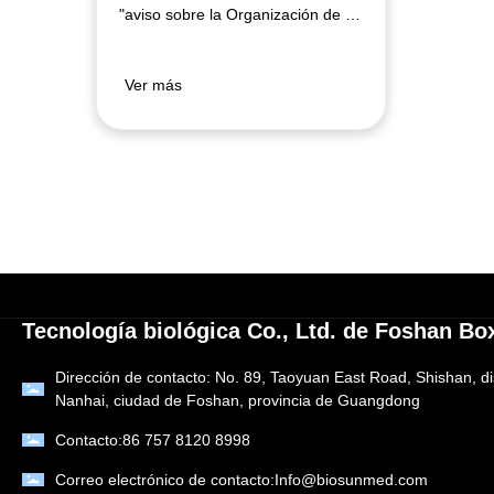
en la provincia de Guangdong
"aviso sobre la Organización de la
en 2019
Declaración de la identificación de
productos de alta tecnología en la
provincia de Guangdong en 2019"
Ver más
(asociación de empresas de alta
tecnología de Guangdong (2019)
no. 7), el "hemoriego de uso
único" y la "columna de absorción
de bilirrubina de uso único" de
boxin Biology fueron reconocidos
como productos de alta tecnología
En la provincia de Guangdong en
2019.
Tecnología biológica Co., Ltd. de Foshan Bo
Dirección de contacto: No. 89, Taoyuan East Road, Shishan, dis
Nanhai, ciudad de Foshan, provincia de Guangdong
Contacto:
86 757 8120 8998
Correo electrónico de contacto:
Info@biosunmed.com